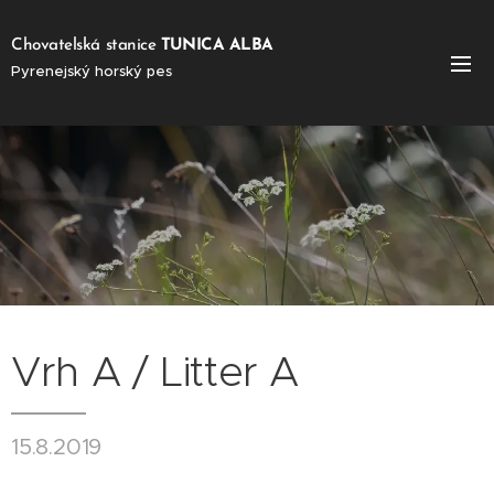
Chovatelská stanice
TUNICA ALBA
Pyrenejský horský pes
Vrh A / Litter A
15.8.2019