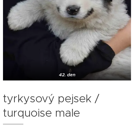
42. den
tyrkysový pejsek /
turquoise male