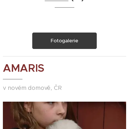
Fotogalerie
AMARIS
v novém domově, ČR