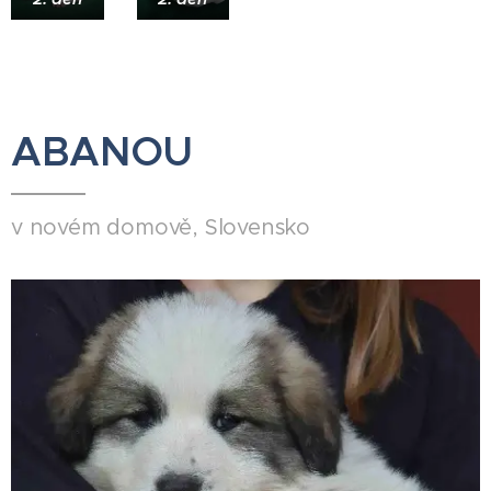
ABANOU
v novém domově, Slovensko