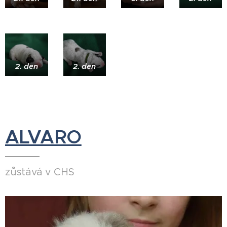
2. den
2. den
ALVARO
zůstává v CHS