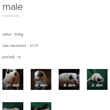
male
váha - 514g
čas narození - 21:17
pořadí - 9.
21. den
21. den
8. den
2. den