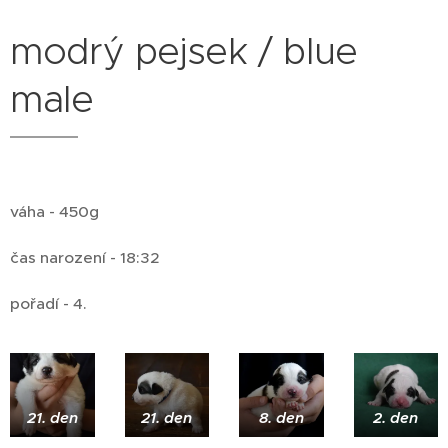
modrý pejsek / blue
male
váha - 450g
čas narození - 18:32
pořadí - 4.
21. den
21. den
8. den
2. den