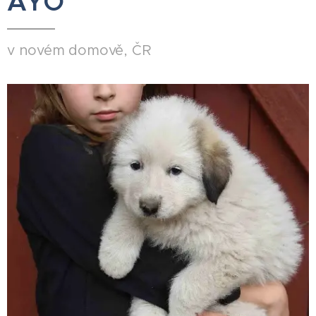
AYO
v novém domově, ČR