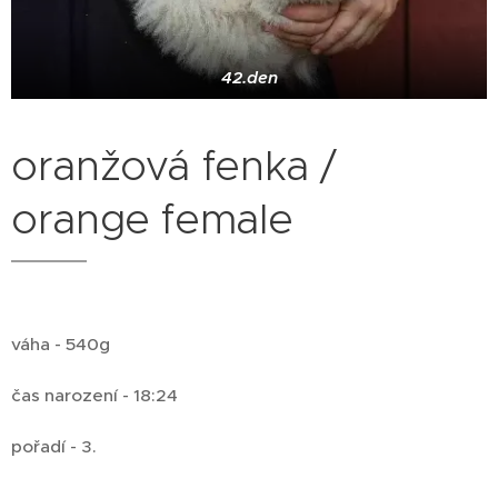
42.den
oranžová fenka /
orange female
váha - 540g
čas narození - 18:24
pořadí - 3.