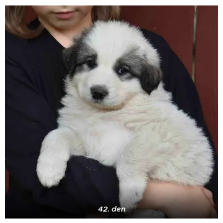
42. den