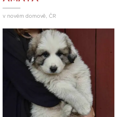
v novém domově, ČR