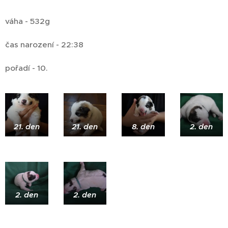
váha - 532g
čas narození - 22:38
pořadí - 10.
21. den
21. den
8. den
2. den
2. den
2. den