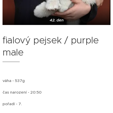
42. den
fialový pejsek / purple
male
váha - 537g
čas narození - 20:50
pořadí - 7.