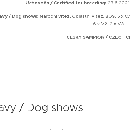
Uchovněn / C
ertified for breeding
:
23.6.2021
avy / Dog shows:
Národní vítěz, Oblastní vítěz, BOS, 5 x C
6 x V2, 2 x V3
ČESKÝ ŠAMPION / CZECH 
avy / Dog shows