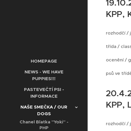
19.10
KPP, 
rozhodčí / 
třída / clas
ocenění / 
HOMEPAGE
NEWS - WE HAVE
psů ve třídě
PUPPIES!!!
PASTEVEČTÍ PSI -
20.4.
INFORMACE
KPP, 
NAŠE SMEČKA / OUR
DOGS
Chanel Blatka "Yoki" -
rozhodčí / 
PHP