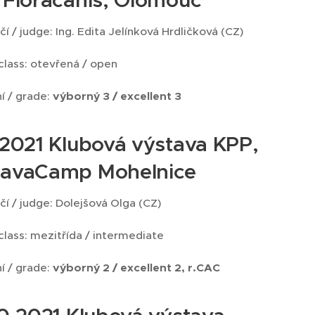
í / judge: Ing. Edita Jelínková Hrdličková (CZ)
 class: otevřená / open
í / grade:
výborný 3 / excellent 3
.2021 Klubová výstava KPP,
avaCamp Mohelnice
í / judge: Dolejšová Olga (CZ)
 class: mezitřída / intermediate
í / grade:
výborný 2 / excellent 2, r.CAC