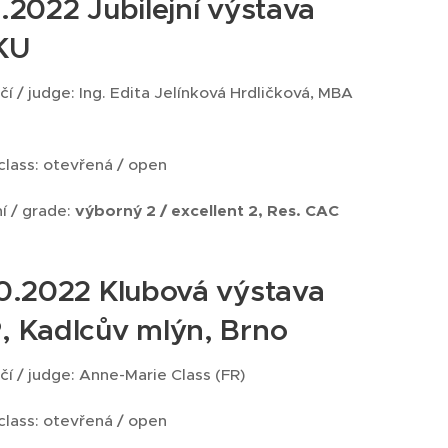
2.2022 Jubilejní výstava
KU
í / judge: Ing. Edita Jelínková Hrdličková, MBA
 class: otevřená / open
í / grade:
výborný 2 / excellent 2, Res. CAC
10.2022 Klubová výstava
, Kadlcův mlýn, Brno
í / judge: Anne-Marie Class (FR)
 class: otevřená / open