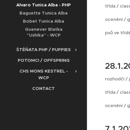
Alvaro Tunica Alba - PHP
třída / clas
Baguette Tunica Alba
ocenění / 
Bobet Tunica Alba
Guenever Blatka
psů ve třídě
"Ushika" - WCP
ŠTĚŇATA PHP / PUPPIES
POTOMCI / OFFSPRING
28.1.
CHS MONS KESTREL -
WCP
rozhodčí / 
CONTACT
třída / cla
ocenění / 
7.1.2