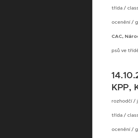
třída / cla
ocenění / 
CAC, Národ
psů ve třídě
14.10
KPP, 
rozhodčí / 
třída / cla
ocenění / 