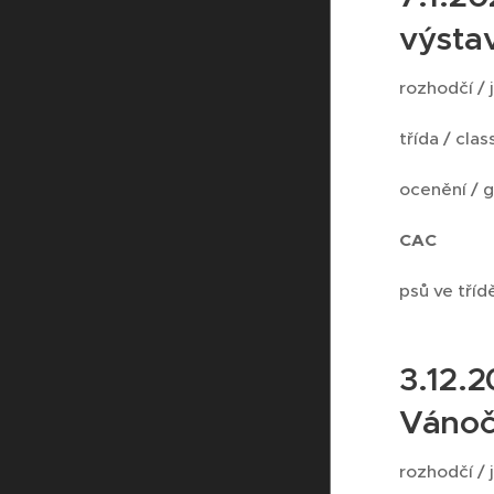
výsta
rozhodčí / 
třída / cla
ocenění / 
CAC
psů ve třídě
3.12.2
Vánoč
rozhodčí / 