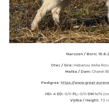
Narozen / Born: 15.8.
Otec / Sire:
Habanou della Rocc
Matka / Dam:
Chanel Bl
Pedigree
:
https://www.great-pyrene
HD:
A
ED:
0/0
PL:
0/0
DM
N/N (non
Výška / Height:
73 