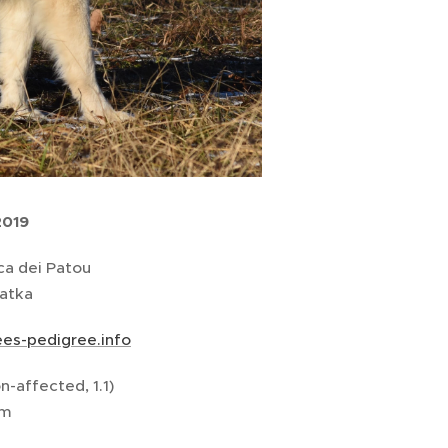
2019
a dei Patou
atka
es-pedigree.info
-affected, 1.1)
cm