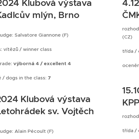
.2024 Klubová výstava
4.1
Kadlcův mlýn, Brno
ČM
rozhodč
judge: Salvatore Giannone (F)
(CZ)
s: vítězů / winner class
třída /
grade:
výborná
4
/
excellent 4
oceněn
 / dogs in the class:
7
15.
2024 Klubová výstava
KPP
Letohrádek sv. Vojtěch
rozhodč
třída /
judge: Alain Pécoult (F)