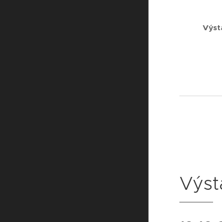
Výst
Výst