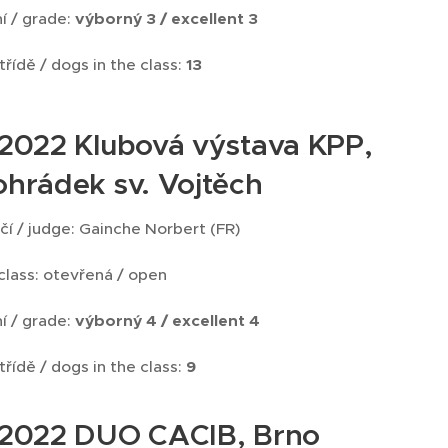
í / grade:
výborný 3 / excellent 3
třídě / dogs in the class:
13
.2022 Klubová výstava KPP,
ohrádek sv. Vojtěch
čí / judge: Gainche Norbert (FR)
 class: otevřená / open
í / grade:
výborný 4 / excellent 4
třídě / dogs in the class:
9
.2022 DUO CACIB, Brno