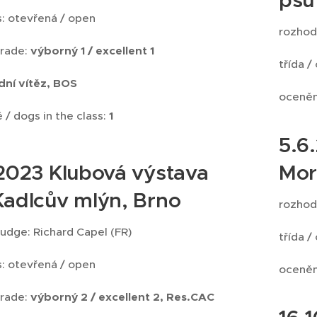
ss: otevřená / open
rozhodč
grade:
výborný 1 / excellent 1
třída /
ní vítěz, BOS
oceněn
 / dogs in the class:
1
5.6
.2023 Klubová výstava
Mor
Kadlcův mlýn, Brno
rozhodč
judge: Richard Capel (FR)
třída /
ss: otevřená / open
oceněn
grade:
výborný 2 / excellent 2, Res.CAC