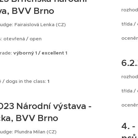
va, BVV Brno
rozhod
třída /
judge: Fairaislová Lenka (CZ)
oceněn
ss: otevřená / open
grade:
výborný 1 / excellent 1
6.2
rozhod
 / dogs in the class:
1
třída /
023 Národní výstava -
oceněn
ka, BVV Brno
4. 
judge: Plundra Milan (CZ)
psů